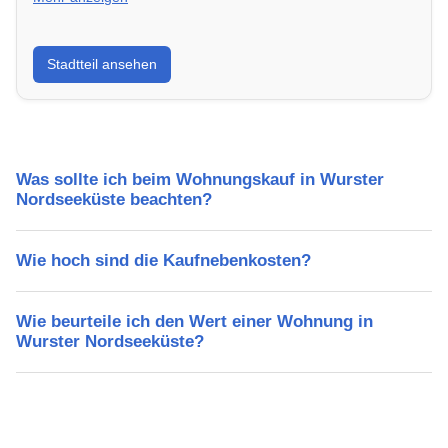
Erfahre mehr über deinen Stadtteil in Wurster
Stadtteil ansehen
Nordseeküste: Lebensqualität, Verkehrsanbindung,
Schulen, Freizeitmöglichkeiten und Mietpreise.
Was sollte ich beim Wohnungskauf in Wurster
Nordseeküste beachten?
Wie hoch sind die Kaufnebenkosten?
Wie beurteile ich den Wert einer Wohnung in
Wurster Nordseeküste?