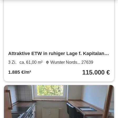
Attraktive ETW in ruhiger Lage f. Kapitalanl.
oder Selbstnutzung
3 Zi.
ca. 61,00 m²
Wurster Nords... 27639
115.000 €
1.885 €/m²