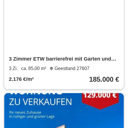
3 Zimmer ETW barrierefrei mit Garten und
Tiefgarage - ohne Makler
3 Zi.
ca. 85,00 m²
Geestland 27607
185.000 €
2.176 €/m²