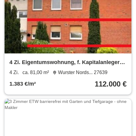
4 Zi. Eigentumswohnung, f. Kapitalanleger
od.z.Eigennutzung
4 Zi.
ca. 81,00 m²
Wurster Nords... 27639
112.000 €
1.383 €/m²