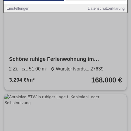
Einstellungen
Datenschutzerklärung
Schöne ruhige Ferienwohnung im
Nordseebad Wremen zu verkaufen
2 Zi.
ca. 51,00 m²
Wurster Nords... 27639
168.000 €
3.294 €/m²