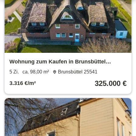
Wohnung zum Kaufen in Brunsbüttel
325.000 € 98 m²
5 Zi.
ca. 98,00 m²
Brunsbüttel 25541
325.000 €
3.316 €/m²