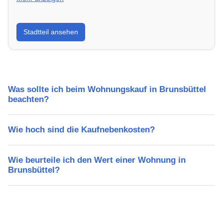
Erfahre mehr über deinen Stadtteil in Brunsbüttel:
Stadtteil ansehen
Lebensqualität, Verkehrsanbindung, Schulen,
Freizeitmöglichkeiten und Mietpreise.
Was sollte ich beim Wohnungskauf in Brunsbüttel
beachten?
Wie hoch sind die Kaufnebenkosten?
Wie beurteile ich den Wert einer Wohnung in
Brunsbüttel?