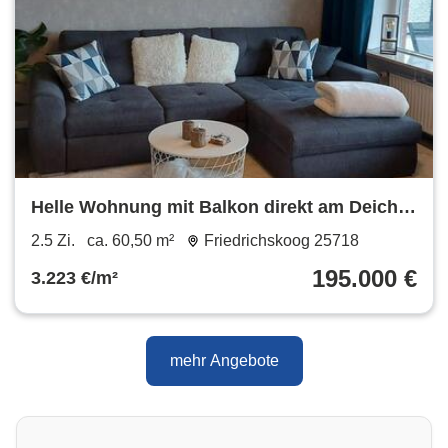
Helle Wohnung mit Balkon direkt am Deich -
2,5 Zimmer, 61qm
2.5 Zi.
ca. 60,50 m²
Friedrichskoog 25718
195.000 €
3.223 €/m²
mehr Angebote