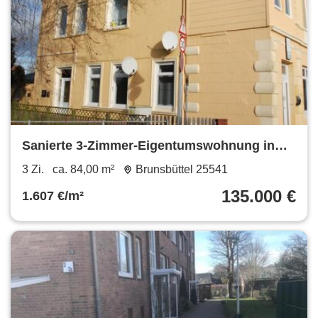
Sanierte 3-Zimmer-Eigentumswohnung in
Ortsrandlage in Brunsbüttel!
3 Zi.
ca. 84,00 m²
Brunsbüttel 25541
135.000 €
1.607 €/m²