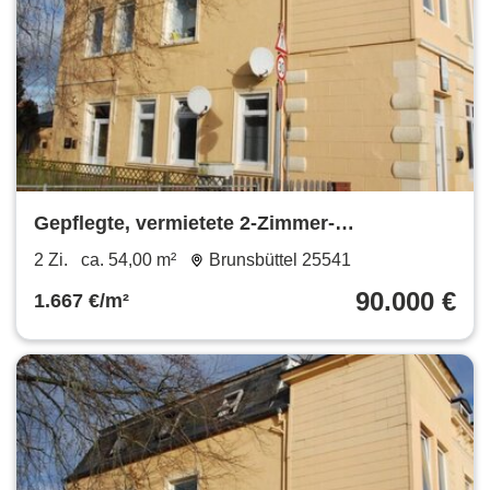
Gepflegte, vermietete 2-Zimmer-
Eigentumswohnung in Ortsrandlage in
2 Zi.
ca. 54,00 m²
Brunsbüttel 25541
Brunsbüttel!
90.000 €
1.667 €/m²