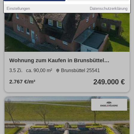
Einstellungen
Datenschutzerklärung
Wohnung zum Kaufen in Brunsbüttel
249.000 € 90 m²
3.5 Zi.
ca. 90,00 m²
Brunsbüttel 25541
249.000 €
2.767 €/m²