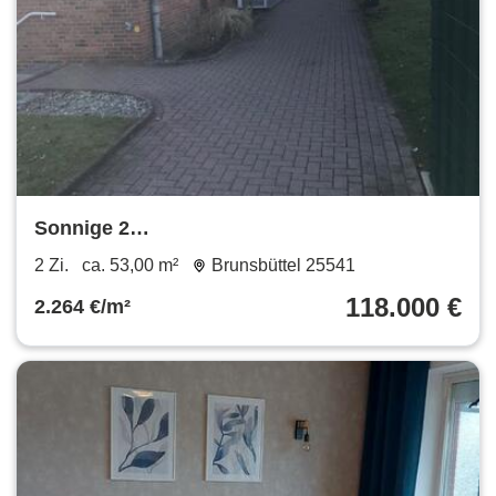
Sonnige 2
Zim.Eigentumswohnung,Ferienwohnung,Kapital
2 Zi.
ca. 53,00 m²
Brunsbüttel 25541
118.000 €
2.264 €/m²