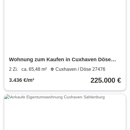
Wohnung zum Kaufen in Cuxhaven Döse
225.000 € 65.48 m²
2 Zi.
ca. 65,48 m²
Cuxhaven / Döse 27476
225.000 €
3.436 €/m²