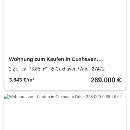
Wohnung zum Kaufen in Cuxhaven
Amerikahafen 269.000 € 73.85 m²
2 Zi.
ca. 73,85 m²
Cuxhaven / Am... 27472
269.000 €
3.643 €/m²