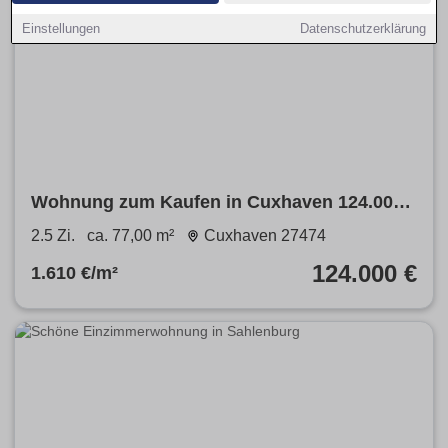
Einstellungen
Datenschutzerklärung
Wohnung zum Kaufen in Cuxhaven 124.000
€ 77 m²
2.5 Zi.
ca. 77,00 m²
Cuxhaven 27474
124.000 €
1.610 €/m²