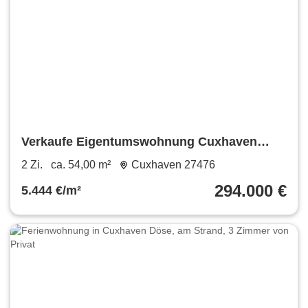
Verkaufe Eigentumswohnung Cuxhaven
Sahlenburg
2 Zi.
ca. 54,00 m²
Cuxhaven 27476
294.000 €
5.444 €/m²