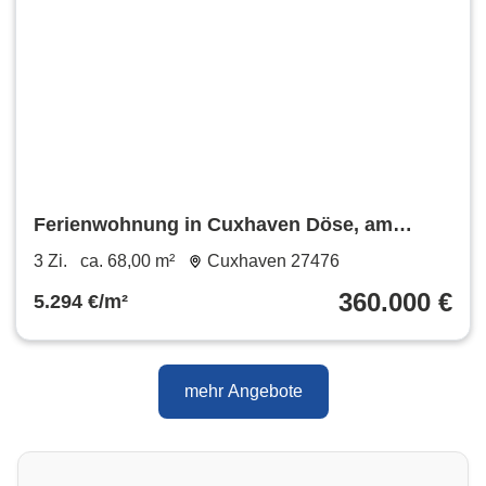
Ferienwohnung in Cuxhaven Döse, am
Strand, 3 Zimmer von Privat
3 Zi.
ca. 68,00 m²
Cuxhaven 27476
360.000 €
5.294 €/m²
mehr Angebote