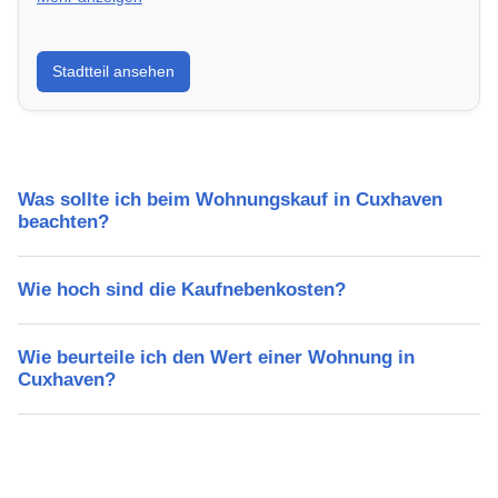
Erfahre mehr über deinen Stadtteil in Cuxhaven:
Stadtteil ansehen
Lebensqualität, Verkehrsanbindung, Schulen,
Freizeitmöglichkeiten und Mietpreise.
Was sollte ich beim Wohnungskauf in Cuxhaven
beachten?
Wie hoch sind die Kaufnebenkosten?
Wie beurteile ich den Wert einer Wohnung in
Cuxhaven?