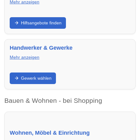
Mehr anzeigen
Unterstützung bei Wohnungssuche,
Hilfsangebote finden
Wohnraumsicherung oder schwierigen Lebenslagen:
Finde Beratungsstellen und Hilfsangebote in
Cuxhaven – von Mieterhilfe bis Wohnungsnotfallhilfe.
Handwerker & Gewerke
Mehr anzeigen
Renovieren, sanieren, modernisieren: Finde
Gewerk wählen
Handwerker in Cuxhaven nach Gewerk – von Elektrik
über Heizung bis Dach und Fenster.
Bauen & Wohnen - bei Shopping
Wohnen, Möbel & Einrichtung