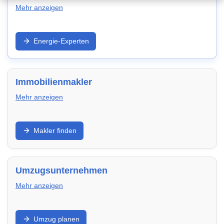
Mehr anzeigen
Strom/Gas, Wärmepumpe, PV und Effizienz: Entdecke
Energie-Experten
Anbieter und Experten in Cuxhaven – für niedrigere
laufende Kosten und zukunftssichere Modernisierung.
Immobilienmakler
Mehr anzeigen
Verkauf, Vermietung, Bewertung und Vermarktung:
Makler finden
Finde Makler in Cuxhaven, die Objektaufnahme,
Exposé, Besichtigungen und Verhandlung
professionell übernehmen.
Umzugsunternehmen
Mehr anzeigen
Privatumzug, Transport, Verpackung und Montage:
Umzug planen
Vergleiche Umzugsfirmen in Cuxhaven – transparent,