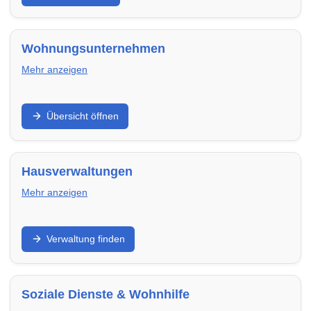
terminsicher und passend zu deinem Umfang.
Wohnungsunternehmen
Mehr anzeigen
Finde regionale Wohnungsunternehmen,
Übersicht öffnen
Genossenschaften und Vermieter in Cuxhaven – mit
freien Wohnungen, klaren Prozessen und
verlässlicher Betreuung.
Hausverwaltungen
Mehr anzeigen
WEG-, Miet- und Objektverwaltung: Finde
Verwaltung finden
Hausverwaltungen in Cuxhaven für Abrechnung,
Instandhaltung, Kommunikation und professionelle
Organisation.
Soziale Dienste & Wohnhilfe