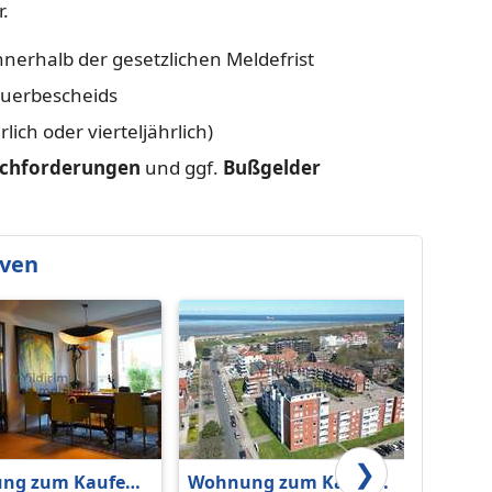
.
erhalb der gesetzlichen Meldefrist
euerbescheids
ich oder vierteljährlich)
chforderungen
und ggf.
Bußgelder
aven
❯
ng zum Kaufen
Wohnung zum Kaufen
Verka