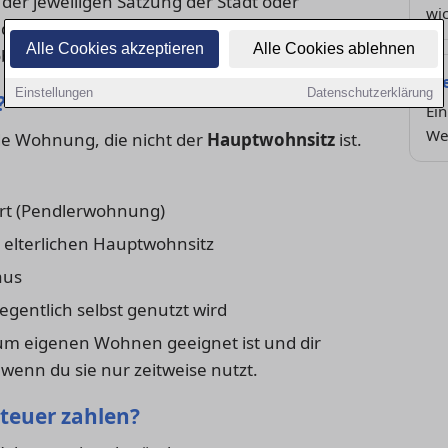
der jeweiligen Satzung der Stadt oder
wic
 die Grundprinzipien und typische Regelungen,
Alle Cookies akzeptieren
Alle Cookies ablehnen
 du betroffen bist.
St
Einstellungen
Datenschutzerklärung
?
Ein
We
ede Wohnung, die nicht der
Hauptwohnsitz
ist.
rt (Pendlerwohnung)
lterlichen Hauptwohnsitz
aus
gentlich selbst genutzt wird
um eigenen Wohnen geeignet ist und dir
wenn du sie nur zeitweise nutzt.
teuer zahlen?