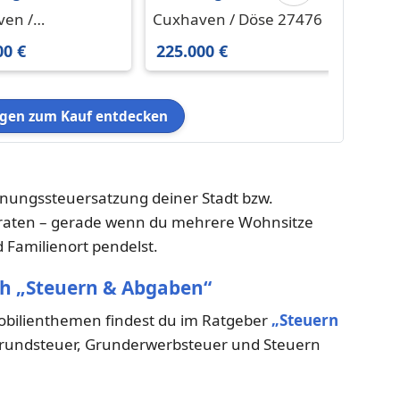
haven
in Cuxhaven Döse
Eige
ven /
Cuxhaven / Döse 27476
Cuxha
ahafen 269.000
225.000 € 65.48 m²
Cuxha
kahafen 27472
00 €
225.000 €
294.0
5 m²
en zum Kauf entdecken
hnungssteuersatzung deiner Stadt bzw.
beraten – gerade wenn du mehrere Wohnsitze
 Familienort pendelst.
ch „Steuern & Abgaben“
mobilienthemen findest du im Ratgeber
„Steuern
 Grundsteuer, Grunderwerbsteuer und Steuern