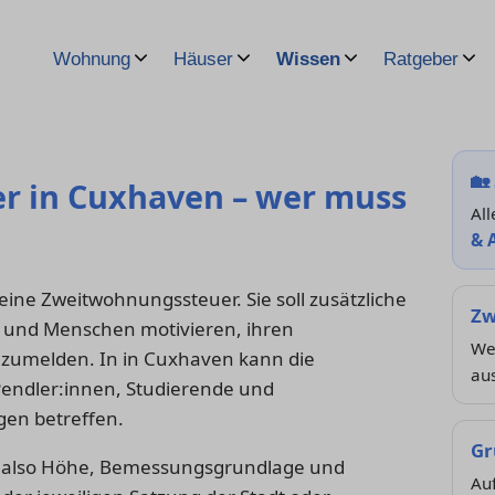
Wohnung
Häuser
Wissen
Ratgeber
🏡
 in Cuxhaven – wer muss
All
& 
ine Zweitwohnungssteuer. Sie soll zusätzliche
Zw
und Menschen motivieren, ihren
Wer
zumelden. In in Cuxhaven kann die
au
endler:innen, Studierende und
en betreffen.
Gr
 – also Höhe, Bemessungsgrundlage und
Au