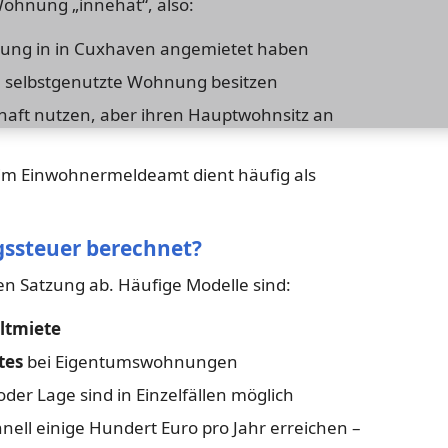
 Wohnung „innehat“, also:
hnung in in Cuxhaven angemietet haben
re selbstgenutzte Wohnung besitzen
aft nutzen, aber ihren Hauptwohnsitz an
im Einwohnermeldeamt dient häufig als
gssteuer berechnet?
en Satzung ab. Häufige Modelle sind:
ltmiete
tes
bei Eigentumswohnungen
r Lage sind in Einzelfällen möglich
ell einige Hundert Euro pro Jahr erreichen –