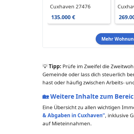
Einzimmerwohnung in
in Cux
Cuxhaven 27476
Cuxha
Sahlenburg
Amerik
Ameri
135.000 €
269.0
€ 73.8
Mehr Wohnung
💡
Tipp:
Prüfe im Zweifel die Zweitwo
Gemeinde oder lass dich steuerlich 
hast oder häufig zwischen Arbeits- und
🏡
Weitere Inhalte zum Berei
Eine Übersicht zu allen wichtigen Im
& Abgaben in Cuxhaven“
, inklusive
auf Mieteinnahmen.