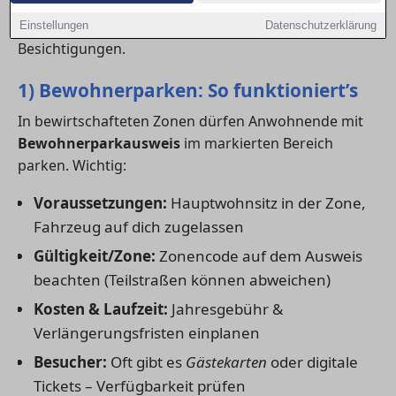
Stellplätze am Haus oder eine Tiefgarage? Hier
bekommst du den Überblick – inklusive Checkliste für
Einstellungen
Datenschutzerklärung
Besichtigungen.
1) Bewohnerparken: So funktioniert’s
In bewirtschafteten Zonen dürfen Anwohnende mit
Bewohnerparkausweis
im markierten Bereich
parken. Wichtig:
Voraussetzungen:
Hauptwohnsitz in der Zone,
Fahrzeug auf dich zugelassen
Gültigkeit/Zone:
Zonencode auf dem Ausweis
beachten (Teilstraßen können abweichen)
Kosten & Laufzeit:
Jahresgebühr &
Verlängerungsfristen einplanen
Besucher:
Oft gibt es
Gästekarten
oder digitale
Tickets – Verfügbarkeit prüfen