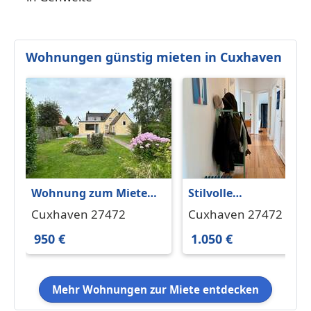
Wohnungen günstig mieten in Cuxhaven
Wohnung zum Mieten
Stilvolle
in Cuxhaven 950 € 95
Altbauwohnung im
Cuxhaven 27472
Cuxhaven 27472
m²
Lotsenviertel
950 €
1.050 €
Mehr Wohnungen zur Miete entdecken