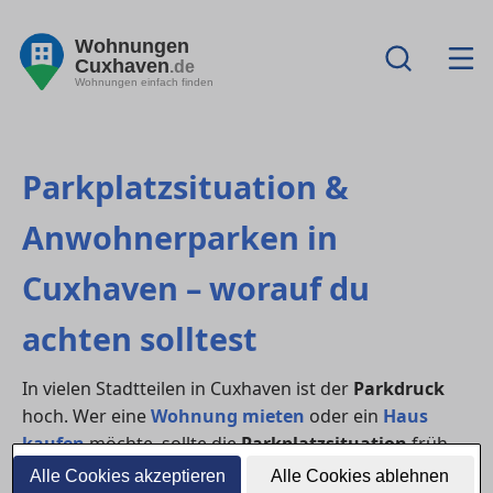
Wohnungen
Cuxhaven
.de
Wohnungen einfach finden
Parkplatzsituation &
Anwohnerparken in
Cuxhaven – worauf du
achten solltest
In vielen Stadtteilen in Cuxhaven ist der
Parkdruck
hoch. Wer eine
Wohnung mieten
oder ein
Haus
kaufen
möchte, sollte die
Parkplatzsituation
früh
prüfen: Gibt es
Bewohnerparken
, Besucherregelungen,
Alle Cookies akzeptieren
Alle Cookies ablehnen