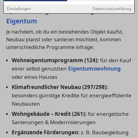
1) Die wichtigsten KfW-Programme für
Einstellungen
Datenschutzerklärung
Eigentum
Je nachdem, ob du ein bestehendes Objekt kaufst,
Neubau planst oder sanieren möchtest, kommen
unterschiedliche Programme infrage:
Wohneigentumsprogramm (124):
für den Kauf
einer selbst genutzten
Eigentumswohnung
oder eines Hauses
Klimafreundlicher Neubau (297/298):
besonders günstige Kredite für energieeffiziente
Neubauten
Wohngebäude – Kredit (261):
für energetische
Sanierungen & Modernisierungen
Ergänzende Förderungen:
z. B. Baubegleitung