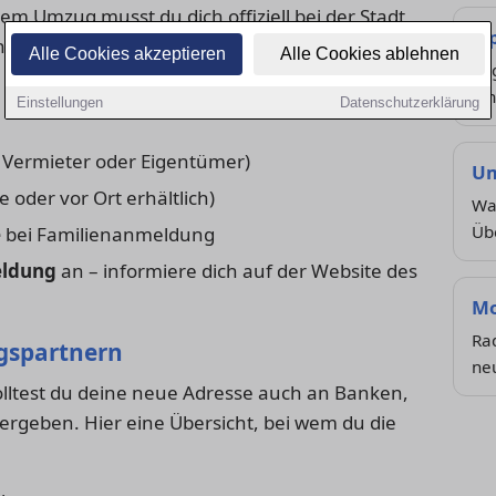
m Umzug musst du dich offiziell bei der Stadt
Ti
 gilt für alle Haupt- und Nebenwohnsitze.
Alle Cookies akzeptieren
Alle Cookies ablehnen
Org
ein
Einstellungen
Datenschutzerklärung
Vermieter oder Eigentümer)
Um
e oder vor Ort erhältlich)
Was
Üb
e
bei Familienanmeldung
ldung
an – informiere dich auf der Website des
Mo
Ra
agspartnern
ne
ltest du deine neue Adresse auch an Banken,
ergeben. Hier eine Übersicht, bei wem du die