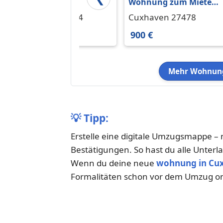
Mietwohnung
Wohnung zum Mieten
in Cuxhaven 900 € 75
Geestland 27624
Cuxhaven 27478
m²
650 €
900 €
Mehr Wohnung
💡
Tipp:
Erstelle eine digitale Umzugsmappe 
Bestätigungen. So hast du alle Unterla
Wenn du deine neue
wohnung in Cu
Formalitäten schon vor dem Umzug onl