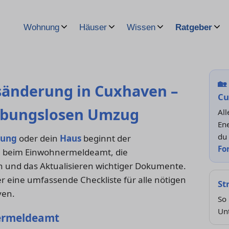
Wohnung
Häuser
Wissen
Ratgeber
🏡
änderung in Cuxhaven –
Cu
eibungslosen Umzug
Al
Ene
du
ung
oder dein
Haus
beginnt der
Fo
g
beim Einwohnermeldeamt, die
n und das Aktualisieren wichtiger Dokumente.
ier eine umfassende Checkliste für alle nötigen
St
ven.
So
Un
ermeldeamt