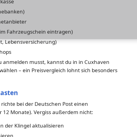
nkasse
inebanken)
netanbieter
 im Fahrzeugschein eintragen)
ht, Lebensversicherung)
shops
u anmelden musst, kannst du in in Cuxhaven
wählen – ein Preisvergleich lohnt sich besonders
kasten
 richte bei der Deutschen Post einen
r 12 Monate). Vergiss außerdem nicht:
 der Klingel aktualisieren
ieren