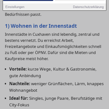
Wohnung mieten
oder ein
Haus kaufen
möchte,
Einstellungen
Datenschutzerklärung
sollte genau abwägen, was zu den eigenen
Bedürfnissen passt.
1) Wohnen in der Innenstadt
Innenstädte in Cuxhaven sind lebendig, zentral und
bestens vernetzt. Du erreichst Arbeit,
Freizeitangebote und Einkaufsmöglichkeiten schnell
zu Fuß oder per ÖPNV. Dafür sind die Mieten und
Kaufpreise meist höher.
Vorteile:
kurze Wege, Kultur & Gastronomie,
gute Anbindung
Nachteile:
weniger Grünflächen, Lärm, knappes
Wohnangebot
Ideal für:
Singles, junge Paare, Berufstätige mit
City-Fokus